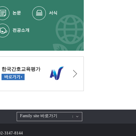
논문
서식
전공소개
Family site 바로가기
 02-3147-8144