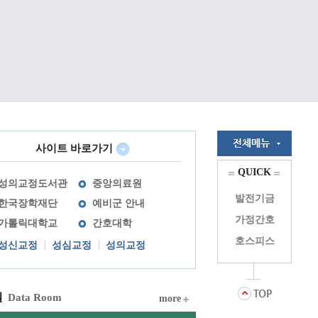
사이트 바로가기
QUICK
성의교정도서관
중앙의료원
발전기금
한국장학재단
예비군 안내
가정간호
가톨릭대학교
간호대학
호스피스
성신교정
성심교정
성의교정
실
Data Room
more