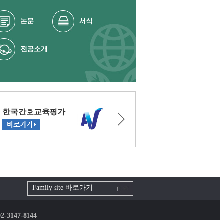
논문
서식
전공소개
Family site 바로가기
 02-3147-8144