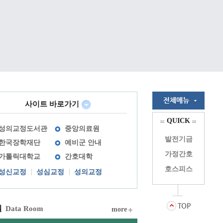
사이트 바로가기
QUICK
성의교정도서관
중앙의료원
발전기금
한국장학재단
예비군 안내
가정간호
가톨릭대학교
간호대학
호스피스
성신교정
성심교정
성의교정
실
Data Room
more