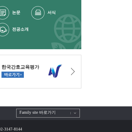
논문
서식
전공소개
Family site 바로가기
 02-3147-8144