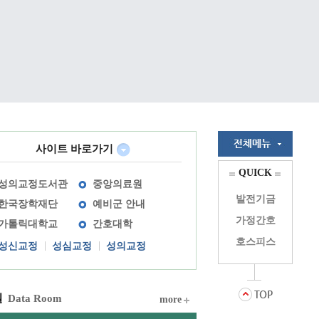
사이트 바로가기
QUICK
성의교정도서관
중앙의료원
발전기금
한국장학재단
예비군 안내
가정간호
가톨릭대학교
간호대학
호스피스
성신교정
성심교정
성의교정
실
Data Room
more