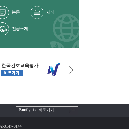
논문
서식
전공소개
Family site 바로가기
 02-3147-8144