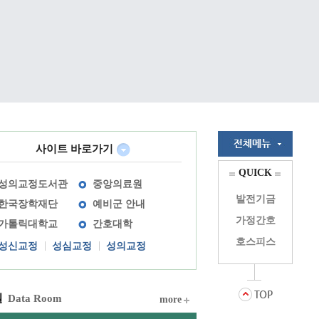
사이트 바로가기
QUICK
성의교정도서관
중앙의료원
발전기금
한국장학재단
예비군 안내
가정간호
가톨릭대학교
간호대학
호스피스
성신교정
성심교정
성의교정
실
Data Room
more