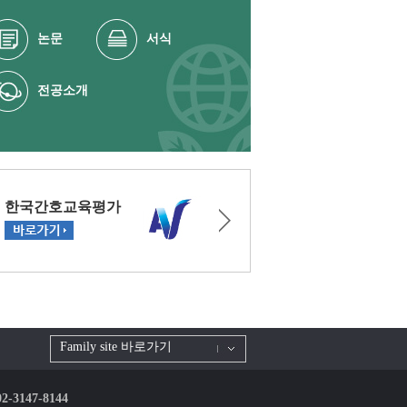
논문
서식
전공소개
Family site 바로가기
 02-3147-8144